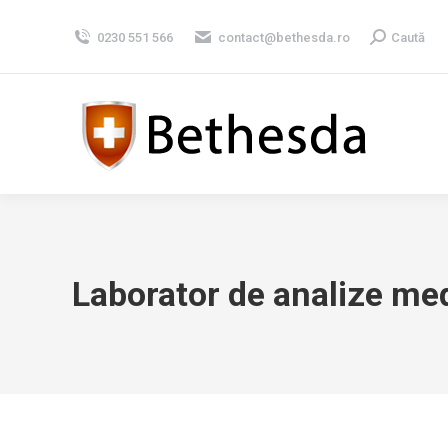
0230 551 566
contact@bethesda.ro
Search:
Caută
Laborator de analize me